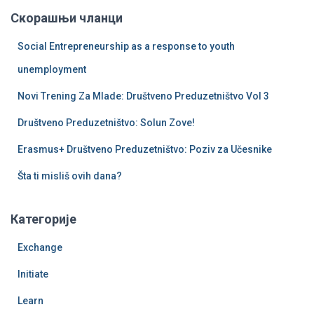
р
Скорашњи чланци
а
г
Social Entrepreneurship as a response to youth
а
з
unemployment
а
Novi Trening Za Mlade: Društveno Preduzetništvo Vol 3
:
Društveno Preduzetništvo: Solun Zove!
Erasmus+ Društveno Preduzetništvo: Poziv za Učesnike
Šta ti misliš ovih dana?
Категорије
Exchange
Initiate
Learn