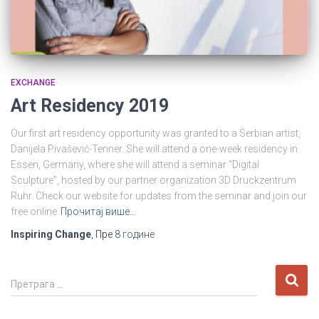
EXCHANGE
Art Residency 2019
Our first art residency opportunity was granted to a Serbian artist,
Danijela Pivašević-Tenner. She will attend a one-week residency in
Essen, Germany, where she will attend a seminar “Digital
Sculpture”, hosted by our partner organization 3D Druckzentrum
Ruhr. Check our website for updates from the seminar and join our
free online
Прочитај више…
Inspiring Change
, Пре
8 године
П
Претрага …
р
е