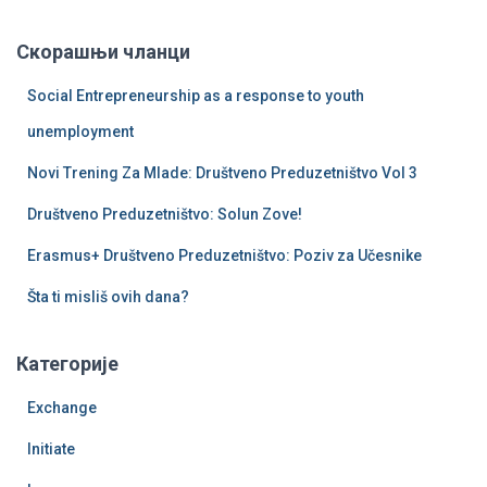
т
р
Скорашњи чланци
а
г
Social Entrepreneurship as a response to youth
а
з
unemployment
а
Novi Trening Za Mlade: Društveno Preduzetništvo Vol 3
:
Društveno Preduzetništvo: Solun Zove!
Erasmus+ Društveno Preduzetništvo: Poziv za Učesnike
Šta ti misliš ovih dana?
Категорије
Exchange
Initiate